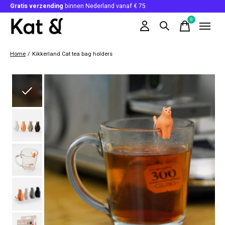
Gratis verzending
binnen Nederland vanaf € 75
0
items
Home
/
Kikkerland Cat tea bag holders
Slideshow Items