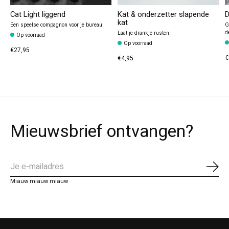
Cat Light liggend
Kat & onderzetter slapende
D
kat
Een speelse compagnon voor je bureau
G
d
Laat je drankje rusten
Op voorraad
Op voorraad
€27,95
€
€4,95
Mieuwsbrief ontvangen?
Abo
Miauw miauw miauw