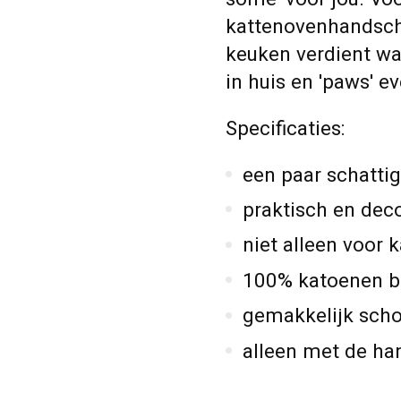
kattenovenhandscho
keuken verdient wat
in huis en 'paws' e
Specificaties:
een paar schatt
praktisch en deco
niet alleen voor 
100% katoenen bu
gemakkelijk sch
alleen met de h