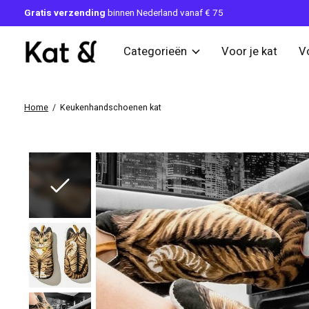
Gratis verzending
binnen Nederland vanaf € 75
Categorieën
Voor je kat
V
Home
/
Keukenhandschoenen kat
Slideshow Items