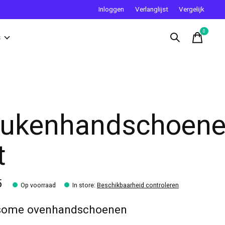
Inloggen
Verlanglijst
Vergelijk
0
items
s
ukenhandschoen
t
5
Op voorraad
In store
:
Beschikbaarheid controleren
some ovenhandschoenen