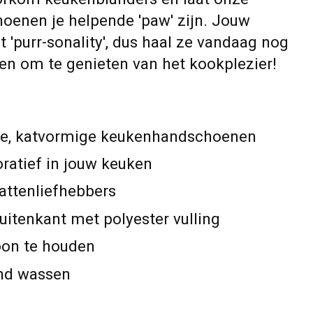
enen je helpende 'paw' zijn. Jouw
 'purr-sonality', dus haal ze vandaag nog
ven om te genieten van het kookplezier!
ige, katvormige keukenhandschoenen
ratief in jouw keuken
kattenliefhebbers
itenkant met polyester vulling
oon te houden
and wassen