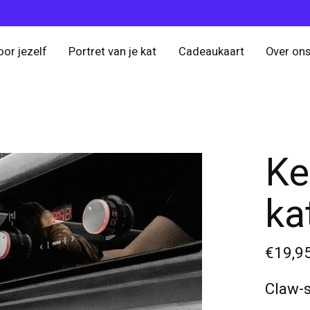
oor jezelf
Portret van je kat
Cadeaukaart
Over on
Ke
ka
€19,9
Claw-