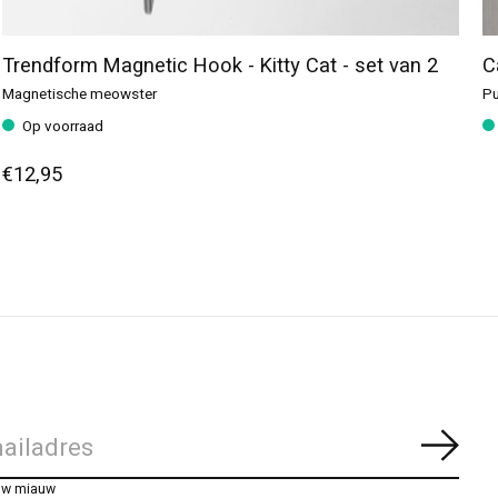
Trendform Magnetic Hook - Kitty Cat - set van 2
C
Magnetische meowster
Pu
Op voorraad
€12,95
Abon
uw miauw