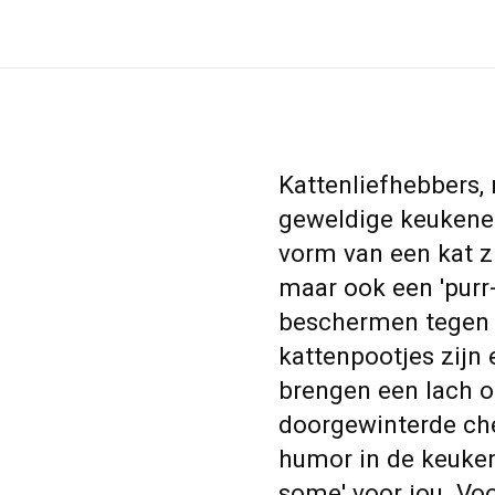
Kattenliefhebbers, 
geweldige keukene
vorm van een kat zij
maar ook een 'purr
beschermen tegen 
kattenpootjes zijn
brengen een lach op
doorgewinterde ch
humor in de keuken
some' voor jou. Vo