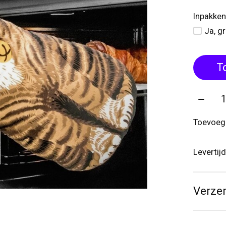
Inpakken
Ja, g
T
Aantal
Toevoege
Levertij
Verze