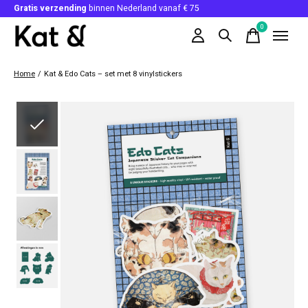
Gratis verzending
binnen Nederland vanaf € 75
0
items
Home
/
Kat & Edo Cats – set met 8 vinylstickers
Slideshow Items