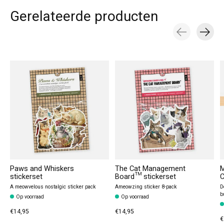
Gerelateerde producten
Carousel items
Paws and Whiskers
The Cat Management
M
stickerset
Board™ stickerset
C
A meowvelous nostalgic sticker pack
Ameowzing sticker 8-pack
D
b
Op voorraad
Op voorraad
€14,95
€14,95
€