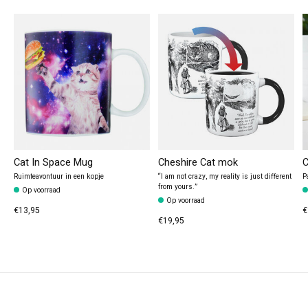
Cat In Space Mug
Cheshire Cat mok
C
Ruimteavontuur in een kopje
“I am not crazy, my reality is just different
P
from yours.”
Op voorraad
Op voorraad
€13,95
€
€19,95