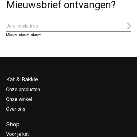
Mieuwsbrief ontvangen?
Abo
Miauw miauw miauw
Kat & Bakkie
Onze producten
Onze winkel
Over ons
Shop
Voor je kat