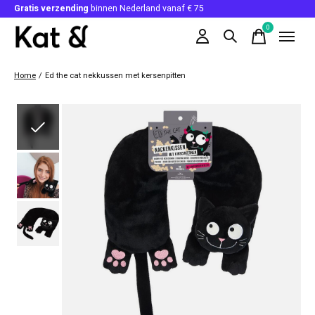
Gratis verzending
binnen Nederland vanaf € 75
0
items
Home
/
Ed the cat nekkussen met kersenpitten
Slideshow Items