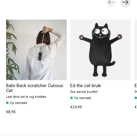
Carousel items
Balvi Back scratcher Curious
Ed the cat kruik
E
Cat
Een warme knuffel!
P
Laat deze kat je rug krabben
Op voorraad
Op voorraad
€24,95
€
€8,95