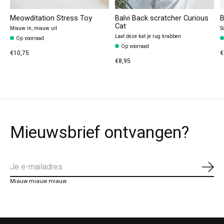
Meowditation Stress Toy
Balvi Back scratcher Curious
B
Cat
Miauw in, miauw uit
S
Laat deze kat je rug krabben
Op voorraad
Op voorraad
€10,75
€
€8,95
Mieuwsbrief ontvangen?
Abo
Miauw miauw miauw