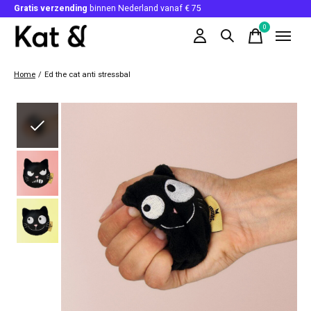
Gratis verzending
binnen Nederland vanaf € 75
0
items
Home
/
Ed the cat anti stressbal
Slideshow Items