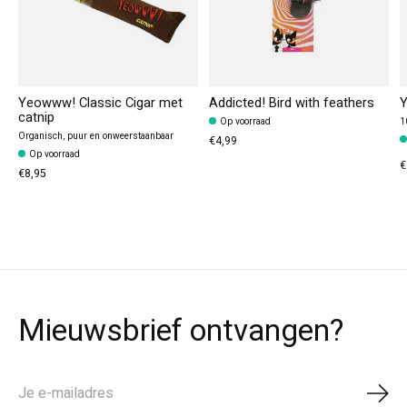
Yeowww! Classic Cigar met
Addicted! Bird with feathers
Y
catnip
Op voorraad
1
Organisch, puur en onweerstaanbaar
€4,99
Op voorraad
€
€8,95
Mieuwsbrief ontvangen?
Abo