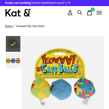
Gratis verzending
binnen Nederland vanaf € 75
0
items
Home
/
Yeowww! My Cats Balls
Slideshow Items