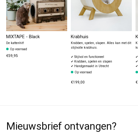
MIXTAPE - Black
Krabhuis
K
De kattenhit!
Krabben, spelen, slapen. Alles kan met dit
K
stijlvolle krabhuis.
k
Op voorraad
€59,95
✔ Stijlvol en functioneel
✔
✔ Krabben, spelen en slapen
✔
✔ Handgemaakt in Utrecht
✔
Op voorraad
The rating of this product is
5
out
T
€199,00
€
Mieuwsbrief ontvangen?