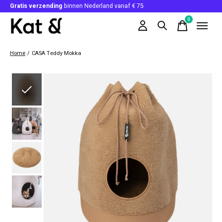
Gratis verzending
binnen Nederland vanaf € 75
0
items
Home
/
CASA Teddy Mokka
Slideshow Items