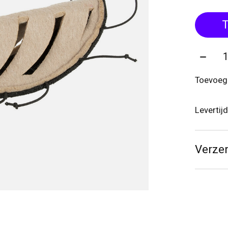
T
Aantal
Toevoege
Levertij
Verze