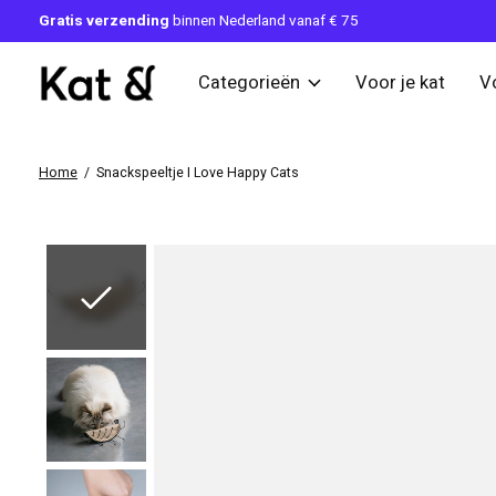
Gratis verzending
binnen Nederland vanaf € 75
Categorieën
Voor je kat
V
Home
/
Snackspeeltje I Love Happy Cats
Slideshow Items