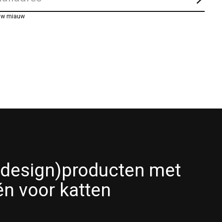
Abon
uw miauw
(design)producten met
én voor katten