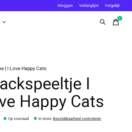
Inloggen
Verlanglijst
Vergelijk
0
items
s
 | I Love Happy Cats
ackspeeltje I
ve Happy Cats
Op voorraad
In store
:
Beschikbaarheid controleren