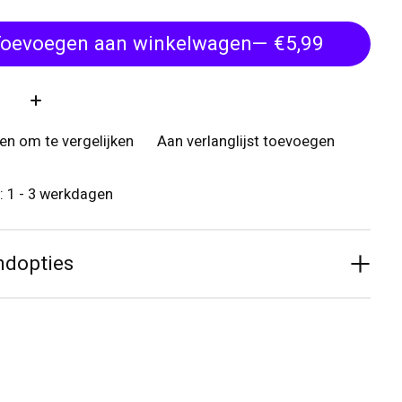
oevoegen aan winkelwagen
— €5,99
:
n om te vergelijken
Aan verlanglijst toevoegen
d: 1 - 3 werkdagen
ndopties