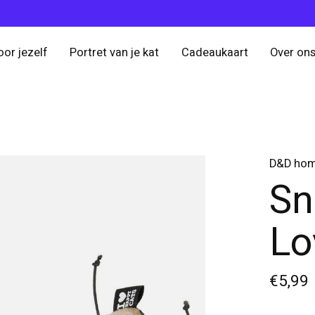
oor jezelf
Portret van je kat
Cadeaukaart
Over on
D&D home
Sn
Lo
€5,99