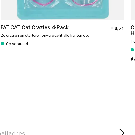
FAT CAT Cat Crazies 4-Pack
C
€4,25
H
Ze draaien en stuiteren onverwacht alle kanten op.
I 
Op voorraad
€