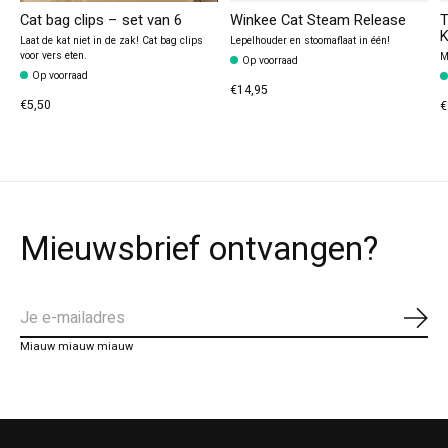
Cat bag clips – set van 6
Winkee Cat Steam Release
T
K
Laat de kat niet in de zak! Cat bag clips
Lepelhouder en stoomaflaat in één!
voor vers eten.
M
Op voorraad
Op voorraad
€14,95
€5,50
€
Mieuwsbrief ontvangen?
Abo
Miauw miauw miauw