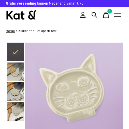
Gratis verzending
binnen Nederland vanaf € 75
0
items
Home
/
Kikkerland Cat spoon rest
Slideshow Items