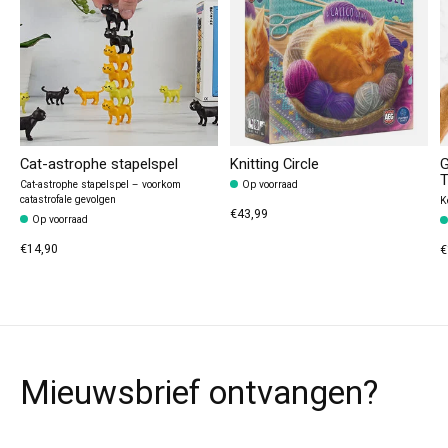
Cat-astrophe stapelspel
Knitting Circle
G
T
Cat-astrophe stapelspel – voorkom
Op voorraad
catastrofale gevolgen
K
€43,99
Op voorraad
€14,90
€
Mieuwsbrief ontvangen?