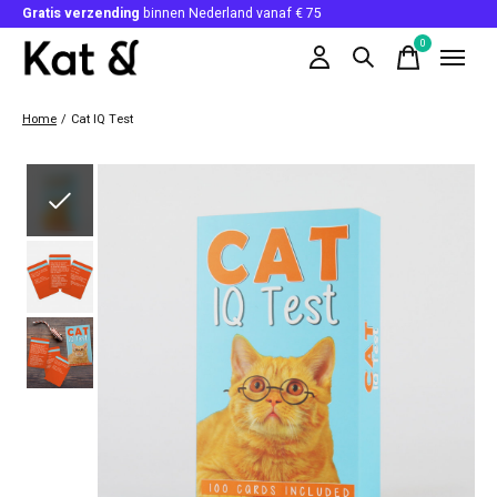
Gratis verzending
binnen Nederland vanaf € 75
0
items
Home
/
Cat IQ Test
Slideshow Items