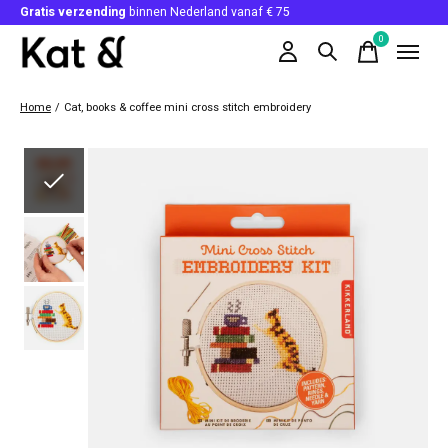
Gratis verzending
binnen Nederland vanaf € 75
0
items
Home
/
Cat, books & coffee mini cross stitch embroidery
Slideshow Items