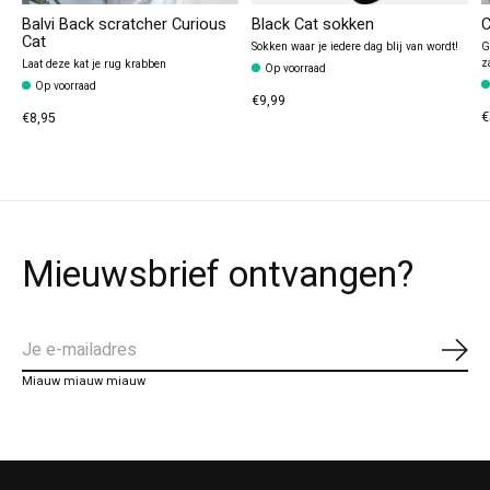
Balvi Back scratcher Curious
Black Cat sokken
C
Cat
Sokken waar je iedere dag blij van wordt!
G
z
Laat deze kat je rug krabben
Op voorraad
Op voorraad
€9,99
€
€8,95
Mieuwsbrief ontvangen?
Abo
Miauw miauw miauw