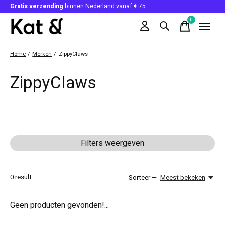
Gratis verzending
binnen Nederland vanaf € 75
0
items
Home
/
Merken
/
ZippyClaws
ZippyClaws
Filters weergeven
0
result
Sorteer —
Meest bekeken
Geen producten gevonden!...