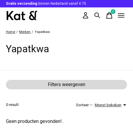
Gratis verzending
binnen Nederland vanaf € 75
0
items
Home
/
Merken
/
Yapatkwa
Yapatkwa
Filters weergeven
0
result
Sorteer —
Meest bekeken
Geen producten gevonden!...