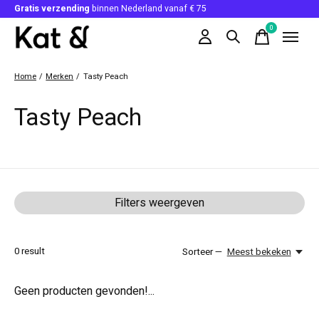
Gratis verzending
binnen Nederland vanaf € 75
0
items
Home
/
Merken
/
Tasty Peach
Tasty Peach
Filters weergeven
0
result
Sorteer —
Meest bekeken
Geen producten gevonden!...