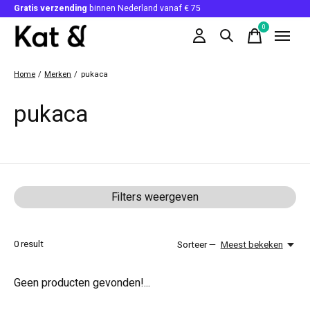
Gratis verzending
binnen Nederland vanaf € 75
0
items
Home
/
Merken
/
pukaca
pukaca
Filters weergeven
0
result
Sorteer —
Meest bekeken
Geen producten gevonden!...