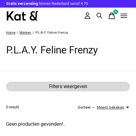
Gratis verzending
binnen Nederland vanaf € 75
0
items
Home
/
Merken
/
P.L.A.Y. Feline Frenzy
P.L.A.Y. Feline Frenzy
Filters weergeven
0
result
Sorteer —
Meest bekeken
Geen producten gevonden!...