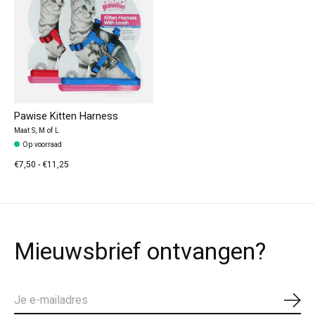
Pawise Kitten Harness
Maat S, M of L
Op voorraad
€7,50 - €11,25
Mieuwsbrief ontvangen?
Abo