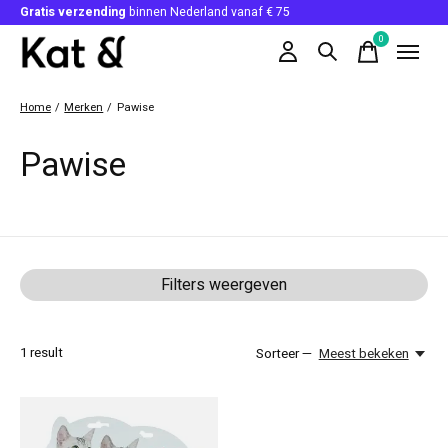
Gratis verzending
binnen Nederland vanaf € 75
0
items
Home
/
Merken
/
Pawise
Pawise
Filters weergeven
1
result
Sorteer —
Meest bekeken