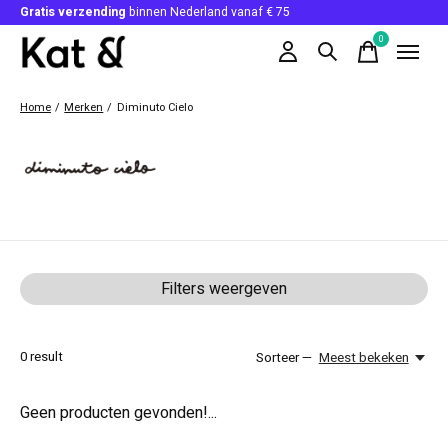
Gratis verzending
binnen Nederland vanaf € 75
0
items
Home
/
Merken
/
Diminuto Cielo
Diminuto Cielo
Filters weergeven
0
result
Sorteer —
Meest bekeken
Geen producten gevonden!...