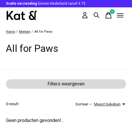
Gratis verzending
binnen Nederland vanaf € 75
0
items
Home
/
Merken
/
All for Paws
All for Paws
Filters weergeven
0
result
Sorteer —
Meest bekeken
Geen producten gevonden!...