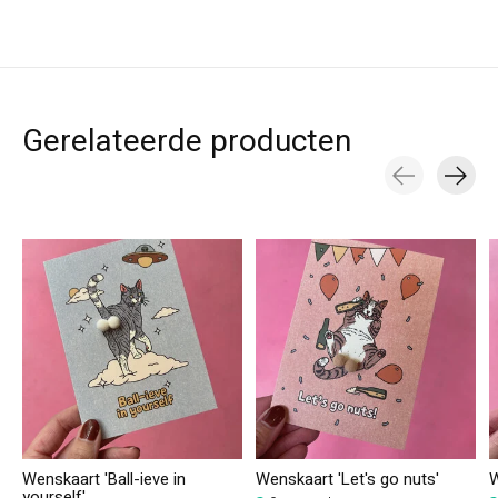
Gerelateerde producten
Carousel items
Wenskaart 'Ball-ieve in
Wenskaart 'Let's go nuts'
W
yourself'