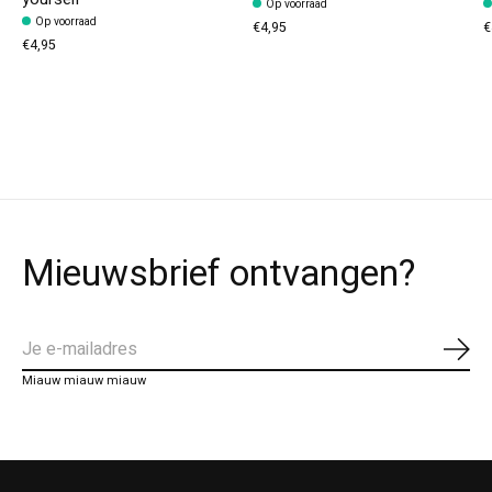
Op voorraad
Op voorraad
€4,95
€
€4,95
Mieuwsbrief ontvangen?
Abo
Miauw miauw miauw