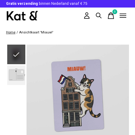
Gratis verzending
binnen Nederland vanaf € 75
0
items
Home
/
Ansichtkaart 'Miauw!'
Slideshow Items