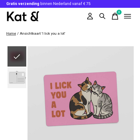
Gratis verzending
binnen Nederland vanaf € 75
0
items
Home
/
Ansichtkaart 'I lick you a lot'
Slideshow Items