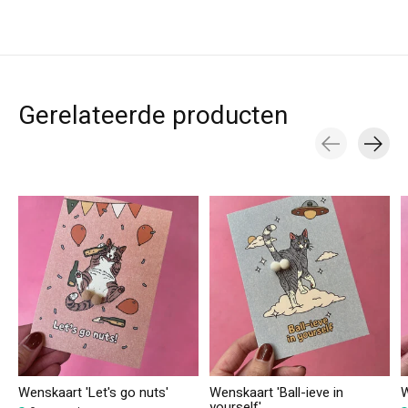
Gerelateerde producten
Carousel items
Wenskaart 'Let's go nuts'
Wenskaart 'Ball-ieve in
W
yourself'