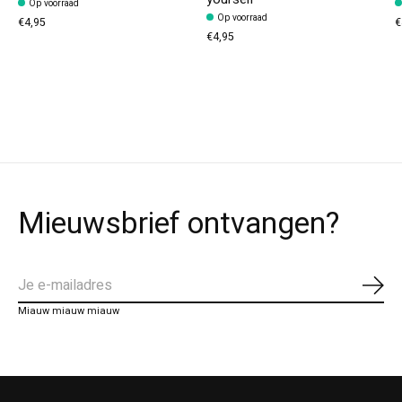
Op voorraad
Op voorraad
€4,95
€
€4,95
Mieuwsbrief ontvangen?
Abo
Miauw miauw miauw