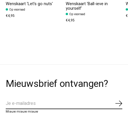
Wenskaart 'Let's go nuts'
Wenskaart 'Ball-ieve in
W
yourself'
Op voorraad
Op voorraad
€4,95
€
€4,95
Mieuwsbrief ontvangen?
Abo
Miauw miauw miauw