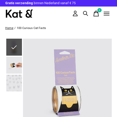
Gratis verzending
binnen Nederland vanaf € 75
0
items
Home
/
100 Curious Cat Facts
Slideshow Items