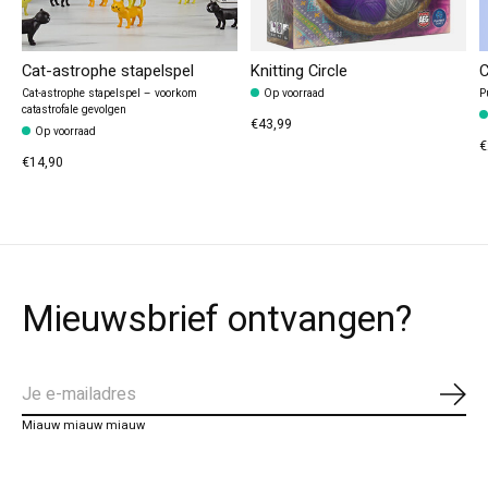
Cat-astrophe stapelspel
Knitting Circle
C
Cat-astrophe stapelspel – voorkom
Op voorraad
P
catastrofale gevolgen
€43,99
Op voorraad
€
€14,90
Mieuwsbrief ontvangen?
Abo
Miauw miauw miauw