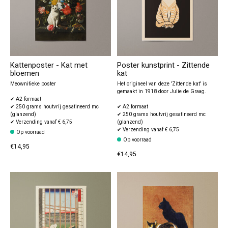
Kattenposter - Kat met
Poster kunstprint - Zittende
bloemen
kat
Meownifieke poster
Het origineel van deze 'Zittende kat' is
gemaakt in 1918 door Julie de Graag.
✔ A2 formaat
✔ 250 grams houtvrij gesatineerd mc
✔ A2 formaat
(glanzend)
✔ 250 grams houtvrij gesatineerd mc
✔ Verzending vanaf € 6,75
(glanzend)
✔ Verzending vanaf € 6,75
Op voorraad
Op voorraad
€14,95
€14,95