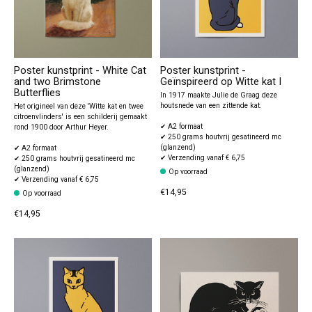
Poster kunstprint - White Cat
Poster kunstprint -
and two Brimstone
Geïnspireerd op Witte kat I
Butterflies
In 1917 maakte Julie de Graag deze
houtsnede van een zittende kat.
Het origineel van deze 'Witte kat en twee
citroenvlinders' is een schilderij gemaakt
✔ A2 formaat
rond 1900 door Arthur Heyer.
✔ 250 grams houtvrij gesatineerd mc
(glanzend)
✔ A2 formaat
✔ Verzending vanaf € 6,75
✔ 250 grams houtvrij gesatineerd mc
(glanzend)
Op voorraad
✔ Verzending vanaf € 6,75
€14,95
Op voorraad
€14,95