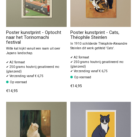
Poster kunstprint - Optocht
Poster kunstprint - Cats,
naar het Torinomachi
Théophile Steinlen
festival
In 1910 schilderde Théophile-Alexandre
Steinlen dit werk getiteld 'Cats'.
Witte kat kijkt vanuit een raam uit over
Japans landschap.
✔ A2 formaat
✔ 250 grams houtvrij gesatineerd mc
✔ A2 formaat
(glanzend)
✔ 250 grams houtvrij gesatineerd mc
✔ Verzending vanaf € 6,75
(glanzend)
✔ Verzending vanaf € 6,75
Op voorraad
Op voorraad
€14,95
€14,95